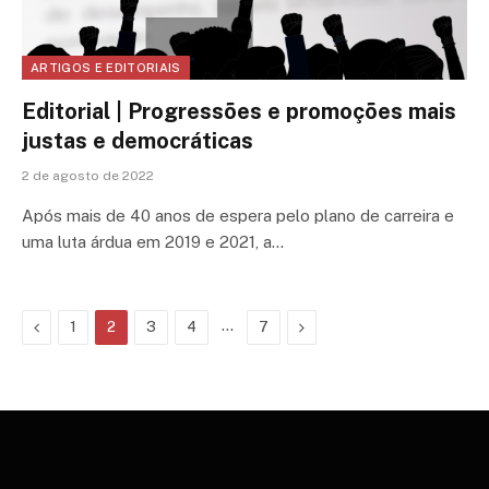
ARTIGOS E EDITORIAIS
Editorial | Progressões e promoções mais
justas e democráticas
2 de agosto de 2022
Após mais de 40 anos de espera pelo plano de carreira e
uma luta árdua em 2019 e 2021, a…
Previous
…
Next
1
2
3
4
7