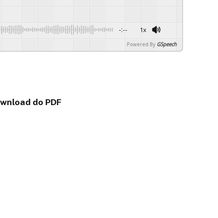
-:--
1x
Powered By
GSpeech
download do PDF