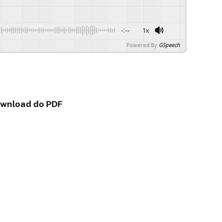
-:--
1x
Powered By
GSpeech
download do PDF