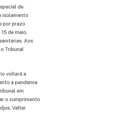
special de
e isolamento
e por prazo
 15 de maio,
anitárias. Aos
 o Tribunal
o voltará a
uanto a pandemia
ribunal em
zar o cumprimento
djus, Valter