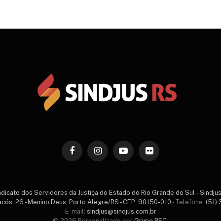
Facebook
Instagram
YouTube
Flickr
ndicato dos Servidores da Justiça do Estado do Rio Grande do Sul – Sindju
acós, 26 - Menino Deus, Porto Alegre/RS - CEP: 90150-010
- Telefone:
(51)
E-mail:
sindjus@sindjus.com.br
© 2026 Personalizado por
Grupo REC
.