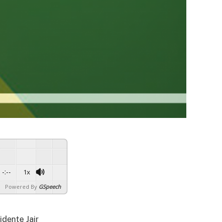
-:--
1x
Powered By
GSpeech
idente Jair