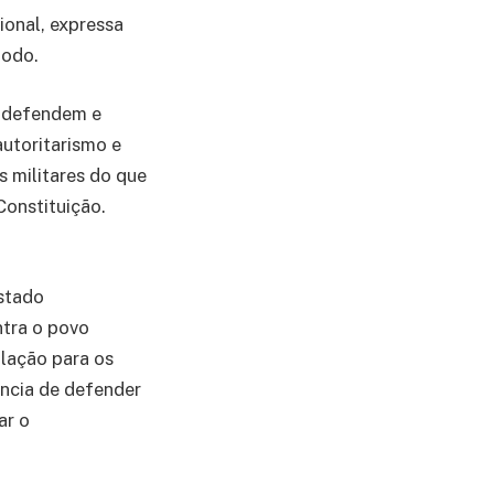
onal, expressa
todo.
e defendem e
autoritarismo e
s militares do que
Constituição.
Estado
ntra o povo
ulação para os
ância de defender
ar o