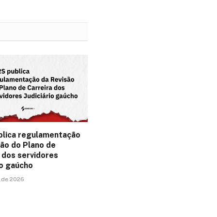
blica regulamentação
são do Plano de
 dos servidores
io gaúcho
o de 2026