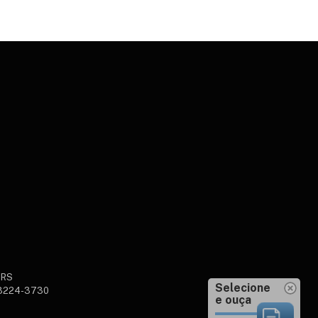
sRS
Selecione
 3224-3730
e ouça