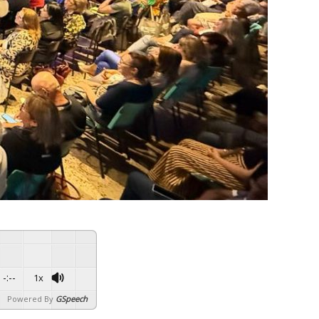
-:--
1x
Powered By
GSpeech