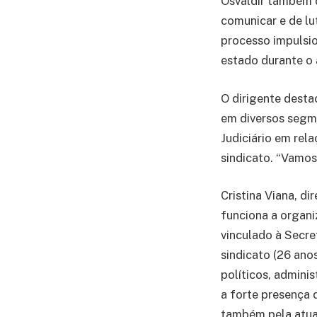
Osvaldir também 
comunicar e de lu
processo impulsion
estado durante o
O dirigente desta
em diversos segme
Judiciário em rela
sindicato. “Vamos 
Cristina Viana, d
funciona a organ
vinculado à Secr
sindicato (26 ano
políticos, admini
a forte presença 
também pela atuaç