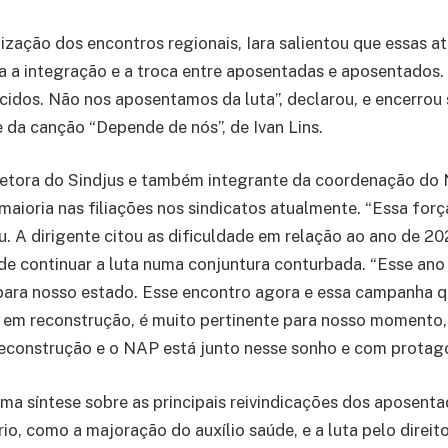
lização dos encontros regionais, Iara salientou que essas a
 a integração e a troca entre aposentadas e aposentados.
cidos. Não nos aposentamos da luta”, declarou, e encerrou 
da canção “Depende de nós”, de Ivan Lins.
retora do Sindjus e também integrante da coordenação do
aioria nas filiações nos sindicatos atualmente. “Essa forç
u. A dirigente citou as dificuldade em relação ao ano de 
 de continuar a luta numa conjuntura conturbada. “Esse ano
ara nosso estado. Esse encontro agora e essa campanha qu
a em reconstrução, é muito pertinente para nosso moment
construção e o NAP está junto nesse sonho e com protag
ma síntese sobre as principais reivindicações dos aposent
rio, como a majoração do auxílio saúde, e a luta pelo direit