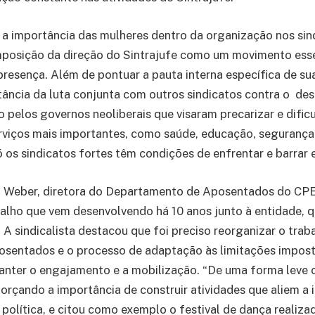
 a importância das mulheres dentro da organização nos sin
mposição da direção do Sintrajufe como um movimento esse
resença. Além de pontuar a pauta interna específica de su
ância da luta conjunta com outros sindicatos contra o de
 pelos governos neoliberais que visaram precarizar e dificu
viços mais importantes, como saúde, educação, segurança e
 os sindicatos fortes têm condições de enfrentar e barrar 
i Weber, diretora do Departamento de Aposentados do CP
alho que vem desenvolvendo há 10 anos junto à entidade, q
. A sindicalista destacou que foi preciso reorganizar o tra
osentados e o processo de adaptação às limitações impost
anter o engajamento e a mobilização. “De uma forma leve
eforçando a importância de construir atividades que aliem a 
 política, e citou como exemplo o festival de dança realiza