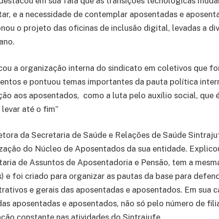
destacou em sua fala que as transições tecnológicas mud
tar, e a necessidade de contemplar aposentadas e aposent
ou o projeto das oficinas de inclusão digital, levadas a di
 ano.
cou a organização interna do sindicato em coletivos que fo
ntos e pontuou temas importantes da pauta política inter
ção aos aposentados, como a luta pelo auxílio social, que é 
levar até o fim”
iretora da Secretaria de Saúde e Relações de Saúde Sintraj
ização do Núcleo de Aposentados da sua entidade. Explico
etaria de Assuntos de Aposentadoria e Pensão, tem a mesm
s) e foi criado para organizar as pautas da base para defend
strativos e gerais das aposentadas e aposentados. Em sua 
das aposentadas e aposentados, não só pelo número de fili
ão constante nas atividades do Sintrajufe.