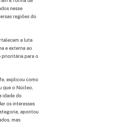
aram a forma de
ados nesse
versas regiões do
rtalecem a luta
na e externa ao
prioritária para o
ufe, explicou como
u que o Núcleo,
a idade do
er os interesses
categoria, apontou
ados, mas