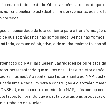
núcleos de todo o estado. Glaci também listou os ataque d
s ao funcionalismo estadual e, mais gravemente, aos profes
 carreiras.
ou a necessidade da luta conjunta para a transformação d
o de que sozinhos nós não somos nada. Se nós não formos
 só lado, com um só objetivo, o de mudar realmente, nós n
rdenação do NAP, Iara Besestil agradeceu pelos relatos da
ados, acrescentando que muitas das lutas e trajetórias são 
 são as mesmas”. Ao relatar sua história junto ao NAP, dest
e cada uma e cada um para a construção e o fortaleciment
CONSEJU, e no encontro anterior (do NAP), nós começamos
 destacou, lembrando que a pauta de lutas e as propostas 
m o trabalho do Núcleo.