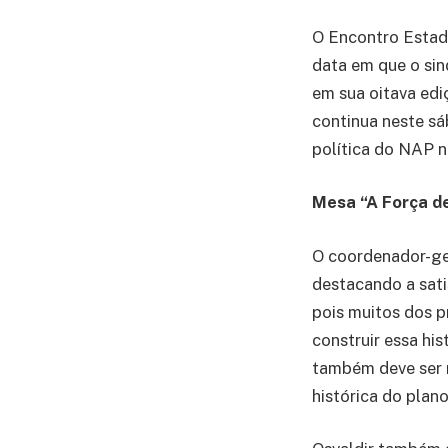
O Encontro Estadu
data em que o sin
em sua oitava edi
continua neste sá
política do NAP n
Mesa “A Força de
O coordenador-ger
destacando a sat
pois muitos dos p
construir essa his
também deve ser 
histórica do plan