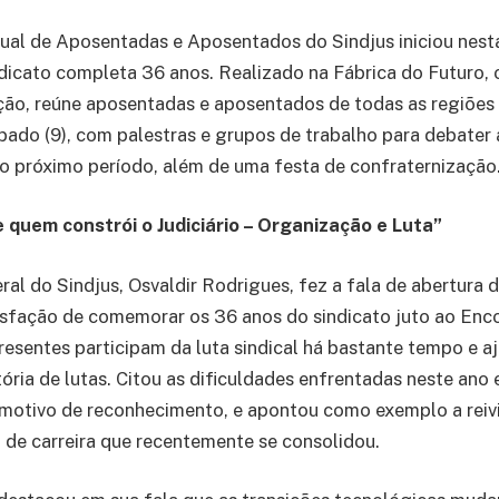
al de Aposentadas e Aposentados do Sindjus iniciou nesta 
dicato completa 36 anos. Realizado na Fábrica do Futuro, 
ção, reúne aposentadas e aposentados de todas as regiões
bado (9), com palestras e grupos de trabalho para debater 
o próximo período, além de uma festa de confraternização
 quem constrói o Judiciário – Organização e Luta”
al do Sindjus, Osvaldir Rodrigues, fez a fala de abertura 
isfação de comemorar os 36 anos do sindicato juto ao Enc
resentes participam da luta sindical há bastante tempo e a
tória de lutas. Citou as dificuldades enfrentadas neste ano
motivo de reconhecimento, e apontou como exemplo a reiv
o de carreira que recentemente se consolidou.