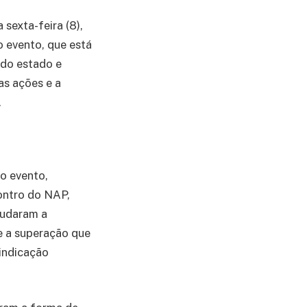
sexta-feira (8),
o evento, que está
 do estado e
as ações e a
.
do evento,
ontro do NAP,
judaram a
 e a superação que
indicação