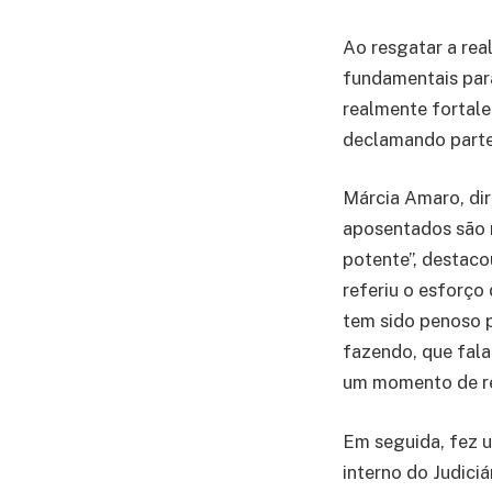
Ao resgatar a rea
fundamentais para
realmente fortale
declamando parte 
Márcia Amaro, di
aposentados são m
potente”, destaco
referiu o esforço
tem sido penoso p
fazendo, que fal
um momento de re
Em seguida, fez u
interno do Judiciá