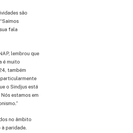
tividades são
 “Saímos
sua fala
 NAP, lembrou que
a é muito
2024, também
 particularmente
e o Sindjus está
o, Nós estamos em
onismo.”
ados no âmbito
o à paridade.