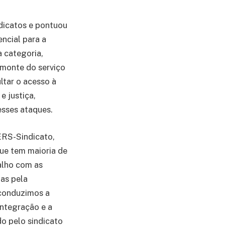
dicatos e pontuou
ncial para a
a categoria,
smonte do serviço
ltar o acesso à
 justiça,
esses ataques.
ERS-Sindicato,
ue tem maioria de
balho com as
as pela
 conduzimos a
integração e a
do pelo sindicato