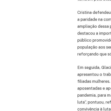
Cristina defendeu
a paridade na co
ampliação dessa p
destacou a import
público promovido
população aos ser
reforçando que só
Em seguida, Glac
apresentou o trab
filiadas mulheres
aposentadas e ap
pandemia, para m
luta”, pontuou, r
convivência à luta