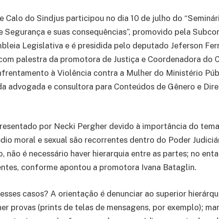
 Calo do Sindjus participou no dia 10 de julho do “Seminár
de Segurança e suas consequências”, promovido pela Subco
leia Legislativa e é presidida pelo deputado Jeferson Fer
 com palestra da promotora de Justiça e Coordenadora do 
frentamento à Violência contra a Mulher do Ministério Pú
 da advogada e consultora para Conteúdos de Gênero e Dir
presentado por Necki Pergher devido à importância do tema,
dio moral e sexual são recorrentes dentro do Poder Judiciár
, não é necessário haver hierarquia entre as partes; no ent
entes, conforme apontou a promotora Ivana Bataglin.
esses casos? A orientação é denunciar ao superior hierárqu
her provas (prints de telas de mensagens, por exemplo); ma