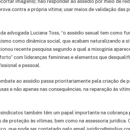
ecortar imagens); não responder ao assédio por meio de rede
rova contra a própria vítima; usar meios de validação das p
da advogada Luciana Toss, “o assédio sexual tem como fu
xismo como dinâmica social, que acabam naturalizando a s
cionou recente pesquisa segundo a qual a misoginia apare
orto” com lideranças femininas e elementos que desqualif
ssional e pessoal.
ombate ao assédio passa prioritariamente pela criação de po
sas e não apenas nas consequências, na reparação às víti
s sindicatos também têm um papel importante na cobrança 
de proteção às vítimas, bem como na assessoria jurídica. 
ico, que pode ser contatado pelo email juridico@sindjus.co