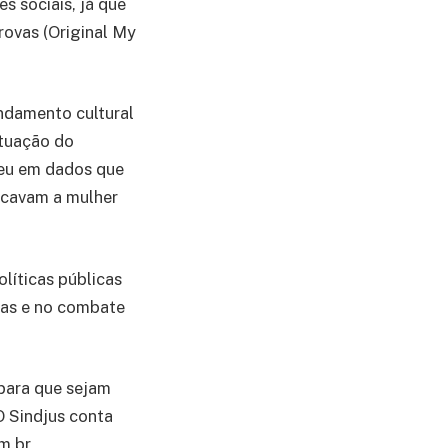
s sociais, já que
rovas (Original My
ndamento cultural
ituação do
ceu em dados que
icavam a mulher
líticas públicas
mas e no combate
para que sejam
O Sindjus conta
m.br