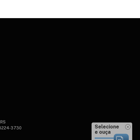
sRS
Selecione
 3224-3730
e ouça