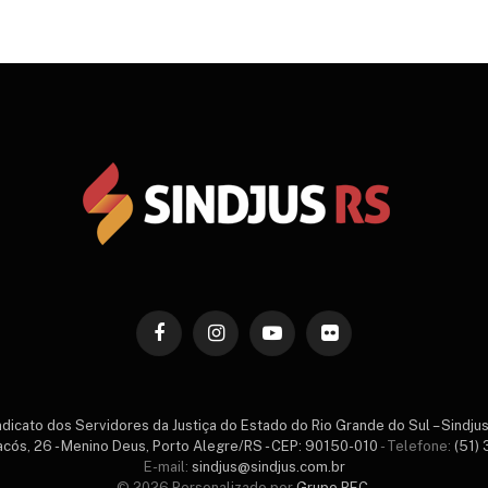
Facebook
Instagram
YouTube
Flickr
ndicato dos Servidores da Justiça do Estado do Rio Grande do Sul – Sindju
acós, 26 - Menino Deus, Porto Alegre/RS - CEP: 90150-010
- Telefone:
(51)
E-mail:
sindjus@sindjus.com.br
© 2026 Personalizado por
Grupo REC
.