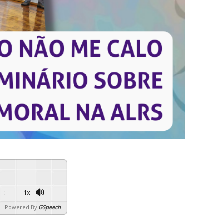
-:--
1x
Powered By
GSpeech