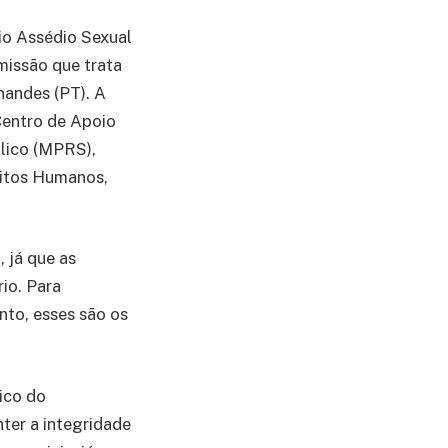
io Assédio Sexual
missão que trata
nandes (PT). A
Centro de Apoio
blico (MPRS),
eitos Humanos,
 já que as
io. Para
anto, esses são os
ico do
nter a integridade