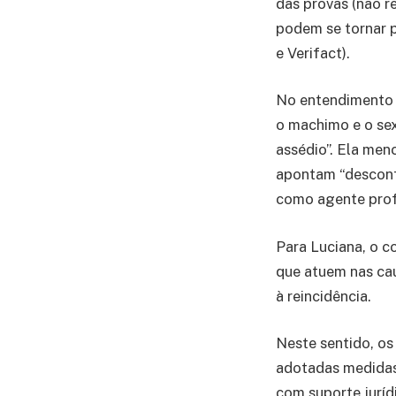
das provas (não r
podem se tornar p
e Verifact).
No entendimento 
o machimo e o se
assédio”. Ela men
apontam “desconf
como agente profi
Para Luciana, o c
que atuem nas cau
à reincidência.
Neste sentido, o
adotadas medidas 
com suporte juríd