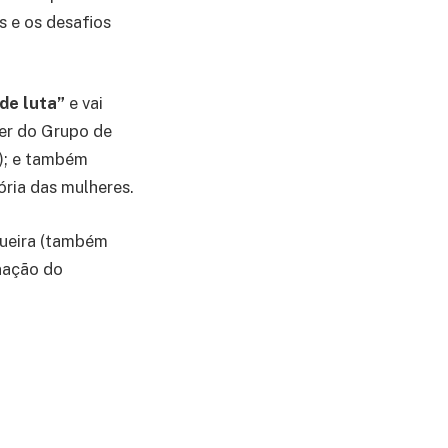
as e os desafios
 de luta”
e vai
der do Grupo de
); e também
ória das mulheres.
queira (também
nação do