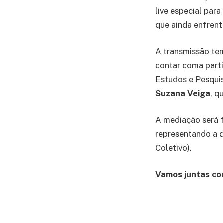
live especial para
que ainda enfren
A transmissão te
contar coma part
Estudos e Pesqui
Suzana Veiga
, q
A mediação será f
representando a d
Coletivo).
Vamos juntas co