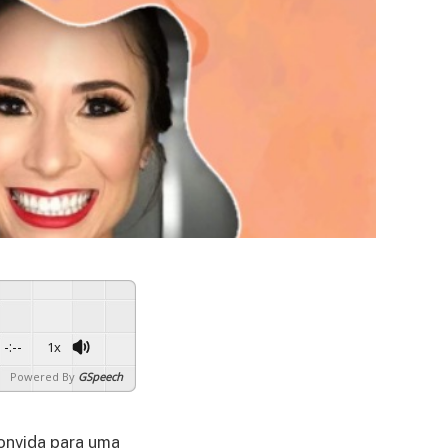
-:--
1x
Powered By
GSpeech
convida para uma