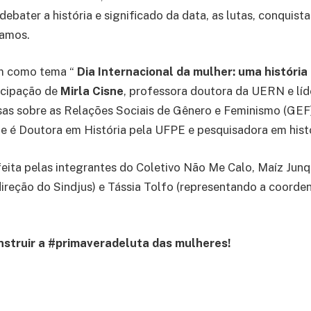
 debater a história e significado da data, as lutas, conquist
tamos.
m como tema “
Dia Internacional da mulher: uma história
icipação de
Mirla Cisne
, professora doutora da UERN e lí
sas sobre as Relações Sociais de Gênero e Feminismo (GEF
ue é Doutora em História pela UFPE e pesquisadora em hist
eita pelas integrantes do Coletivo Não Me Calo, Maíz Jun
ireção do Sindjus) e Tássia Tolfo (representando a coorde
nstruir a #primaveradeluta das mulheres!