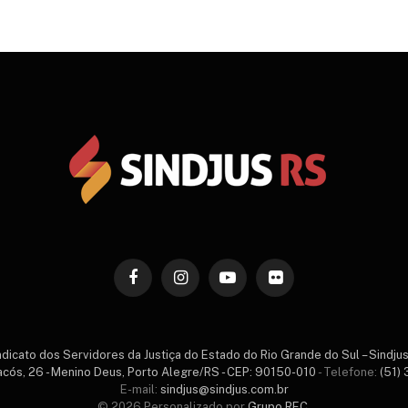
Facebook
Instagram
YouTube
Flickr
ndicato dos Servidores da Justiça do Estado do Rio Grande do Sul – Sindju
acós, 26 - Menino Deus, Porto Alegre/RS - CEP: 90150-010
- Telefone:
(51)
E-mail:
sindjus@sindjus.com.br
© 2026 Personalizado por
Grupo REC
.