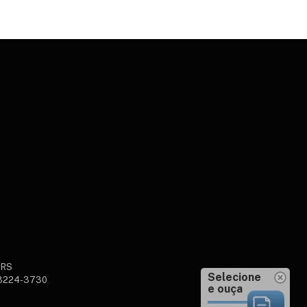
sRS
Selecione
 3224-3730
e ouça